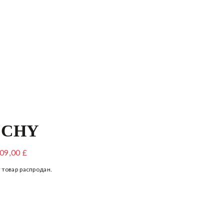
NCHY
РТЫ ИЗ ДЖЕРСИ ДЛЯ ДЕВОЧЕК
09,00 £
 товар распродан.