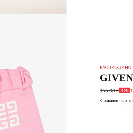
РАСПРОДАНО
GIVE
РОЗОВЫЕ ШО
155,00 £
1
-30%
К сожалению, этот