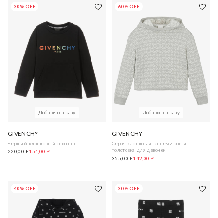
30% OFF
60% OFF
Добавить сразу
Добавить сразу
GIVENCHY
GIVENCHY
Черный хлопковый свитшот
Серая хлопковая кашемировая
толстовка для девочек
220,00 £
154,00 £
355,00 £
142,00 £
40% OFF
30% OFF