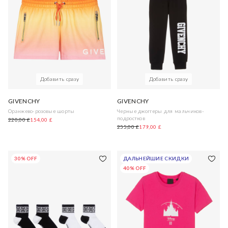
Добавить сразу
Добавить сразу
GIVENCHY
GIVENCHY
Оранжево-розовые шорты
Черные джоггеры для мальчиков-
подростков
220,00 £
154,00 £
255,00 £
179,00 £
30% OFF
ДАЛЬНЕЙШИЕ СКИДКИ
40% OFF