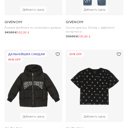
Добавить сразу
Добавить сразу
GIVENCHY
GIVENCHY
Розовая футболка из хлопкового джерси
Синие джинсы Disney с эффектом
потертости
145,00 £
102,00 £
550,00 £
330,00 £
ДАЛЬНЕЙШИЕ СКИДКИ
30% OFF
40% OFF
Добавить сразу
Добавить сразу