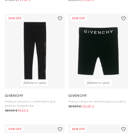
50% OFF
30% OFF
Добавить сразу
Добавить сразу
GIVENCHY
GIVENCHY
Черные легинсы с пайетками для
Черные вязаные велосипедные шорты
девочек-подростков
189,00 £
132,00 £
180,00 £
90,00 £
50% OFF
60% OFF