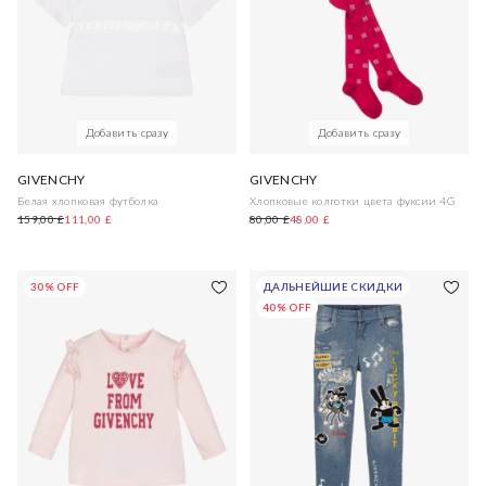
Добавить сразу
Добавить сразу
GIVENCHY
GIVENCHY
Белая хлопковая футболка
Хлопковые колготки цвета фуксии 4G
159,00 £
111,00 £
80,00 £
48,00 £
30% OFF
ДАЛЬНЕЙШИЕ СКИДКИ
40% OFF