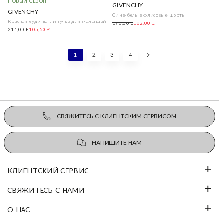
НОВЫЙ СЕЗОН
GIVENCHY
GIVENCHY
Сине-белые флисовые шорты
Красная худи на липучке для малышей
170,00 £
102,00 £
211,00 £
105,50 £
1
2
3
4
СВЯЖИТЕСЬ С КЛИЕНТСКИМ СЕРВИСОМ
НАПИШИТЕ НАМ
КЛИЕНТСКИЙ СЕРВИС
СВЯЖИТЕСЬ С НАМИ
О НАС