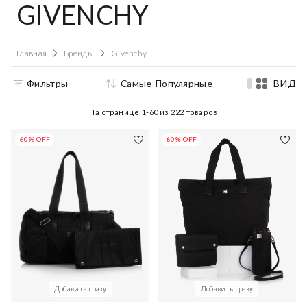
GIVENCHY
Главная
Бренды
Givenchy
Фильтры
Самые Популярные
ВИД
На странице
1-60
из
222
товаров
60% OFF
60% OFF
Добавить сразу
Добавить сразу