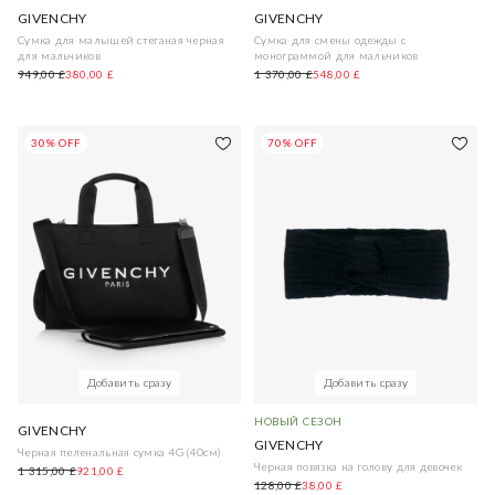
GIVENCHY
GIVENCHY
Сумка для малышей стеганая черная
Сумка для смены одежды с
для мальчиков
монограммой для мальчиков
949,00 £
380,00 £
1 370,00 £
548,00 £
30% OFF
70% OFF
Добавить сразу
Добавить сразу
НОВЫЙ СЕЗОН
GIVENCHY
GIVENCHY
Черная пеленальная сумка 4G (40см)
Черная повязка на голову для девочек
1 315,00 £
921,00 £
128,00 £
38,00 £