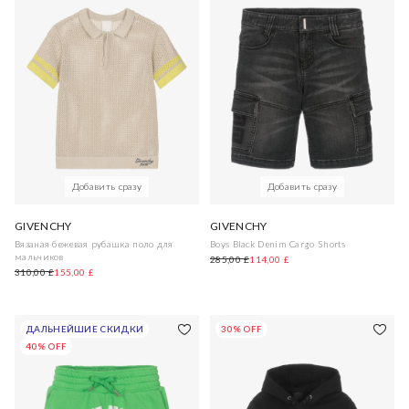
Добавить сразу
Добавить сразу
GIVENCHY
GIVENCHY
Вязаная бежевая рубашка поло для
Boys Black Denim Cargo Shorts
мальчиков
285,00 £
114,00 £
310,00 £
155,00 £
ДАЛЬНЕЙШИЕ СКИДКИ
30% OFF
40% OFF