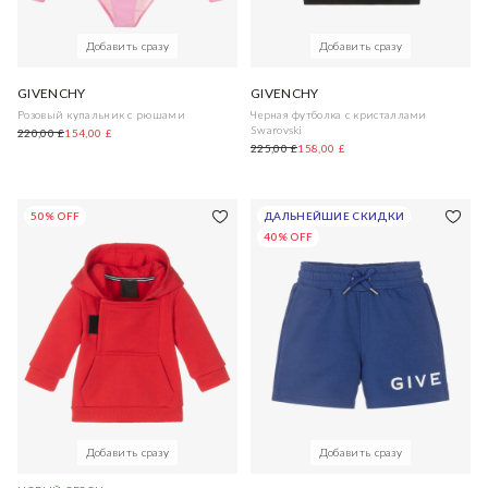
Добавить сразу
Добавить сразу
GIVENCHY
GIVENCHY
Розовый купальник с рюшами
Черная футболка с кристаллами
Swarovski
220,00 £
154,00 £
225,00 £
158,00 £
50% OFF
ДАЛЬНЕЙШИЕ СКИДКИ
40% OFF
Добавить сразу
Добавить сразу