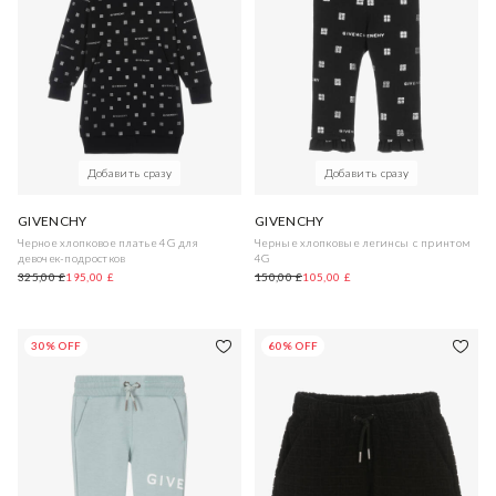
Добавить сразу
Добавить сразу
GIVENCHY
GIVENCHY
Черное хлопковое платье 4G для
Черные хлопковые легинсы с принтом
девочек-подростков
4G
325,00 £
195,00 £
150,00 £
105,00 £
30% OFF
60% OFF