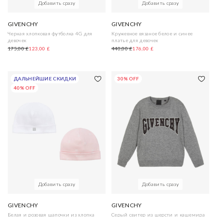
Добавить сразу
Добавить сразу
GIVENCHY
GIVENCHY
Черная хлопковая футболка 4G для
Кружевное вязаное белое и синее
девочек
платье для девочек
175,00 £
123,00 £
440,00 £
176,00 £
ДАЛЬНЕЙШИЕ СКИДКИ
30% OFF
40% OFF
Добавить сразу
Добавить сразу
GIVENCHY
GIVENCHY
Белая и розовая шапочки из хлопка
Серый свитер из шерсти и кашемира