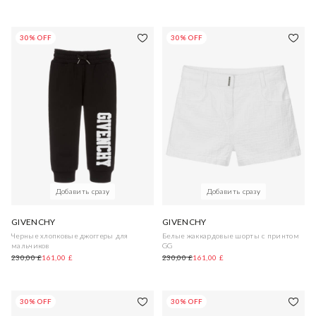
30% OFF
30% OFF
Добавить сразу
Добавить сразу
GIVENCHY
GIVENCHY
Черные хлопковые джоггеры для
Белые жаккардовые шорты с принтом
мальчиков
GG
230,00 £
161,00 £
230,00 £
161,00 £
30% OFF
30% OFF