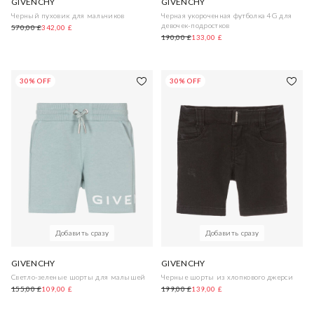
GIVENCHY
GIVENCHY
Черный пуховик для мальчиков
Черная укороченная футболка 4G для
девочек-подростков
570,00 £
342,00 £
190,00 £
133,00 £
30% OFF
30% OFF
Добавить сразу
Добавить сразу
GIVENCHY
GIVENCHY
Светло-зеленые шорты для малышей
Черные шорты из хлопкового джерси
155,00 £
109,00 £
199,00 £
139,00 £