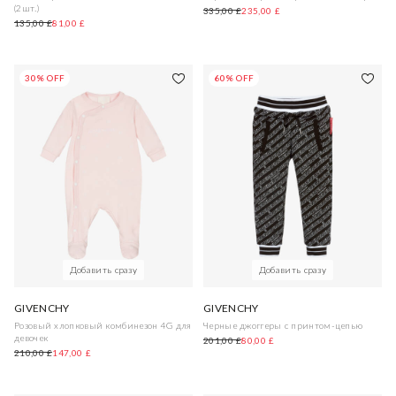
(2шт.)
335,00 £
235,00 £
135,00 £
81,00 £
30% OFF
60% OFF
Добавить сразу
Добавить сразу
GIVENCHY
GIVENCHY
Розовый хлопковый комбинезон 4G для
Черные джоггеры с принтом-цепью
девочек
201,00 £
80,00 £
210,00 £
147,00 £