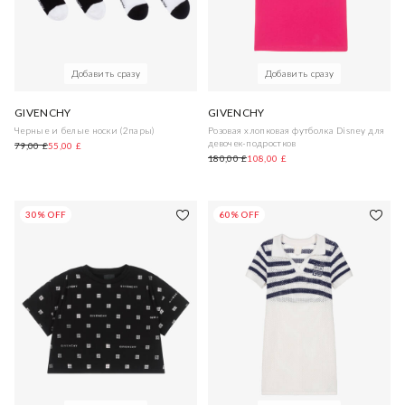
Добавить сразу
Добавить сразу
GIVENCHY
GIVENCHY
Черные и белые носки (2пары)
Розовая хлопковая футболка Disney для
девочек-подростков
79,00 £
55,00 £
180,00 £
108,00 £
30% OFF
60% OFF