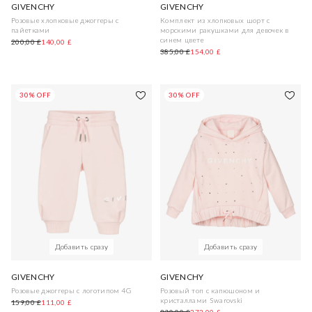
GIVENCHY
GIVENCHY
Розовые хлопковые джоггеры с
Комплект из хлопковых шорт с
пайетками
морскими ракушками для девочек в
синем цвете
200,00 £
140,00 £
385,00 £
154,00 £
30% OFF
30% OFF
Добавить сразу
Добавить сразу
GIVENCHY
GIVENCHY
Розовые джоггеры с логотипом 4G
Розовый топ с капюшоном и
кристаллами Swarovski
159,00 £
111,00 £
390,00 £
273,00 £