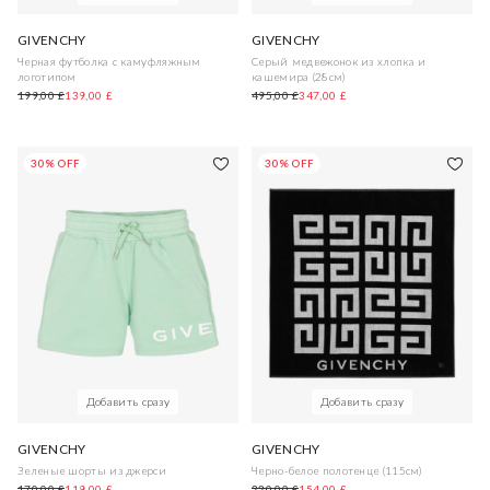
GIVENCHY
GIVENCHY
Черная футболка с камуфляжным
Серый медвежонок из хлопка и
логотипом
кашемира (28см)
199,00 £
139,00 £
495,00 £
347,00 £
30% OFF
30% OFF
Добавить сразу
Добавить сразу
GIVENCHY
GIVENCHY
Зеленые шорты из джерси
Черно-белое полотенце (115см)
170,00 £
119,00 £
220,00 £
154,00 £