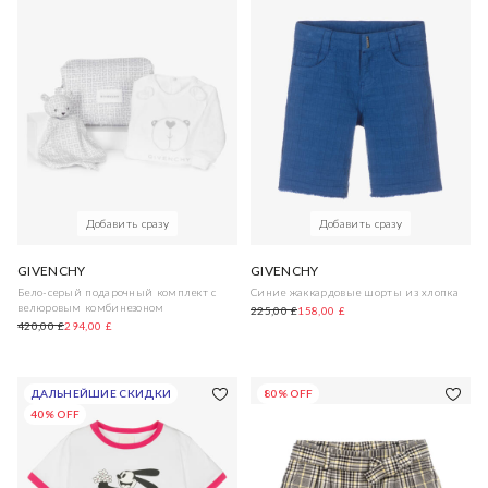
Добавить сразу
Добавить сразу
GIVENCHY
GIVENCHY
Бело-серый подарочный комплект с
Синие жаккардовые шорты из хлопка
велюровым комбинезоном
225,00 £
158,00 £
420,00 £
294,00 £
ДАЛЬНЕЙШИЕ СКИДКИ
80% OFF
40% OFF