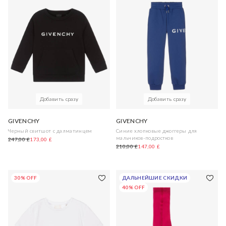
Добавить сразу
Добавить сразу
GIVENCHY
GIVENCHY
Черный свитшот с далматинцем
Синие хлопковые джоггеры для
мальчиков-подростков
247,00 £
173,00 £
210,00 £
147,00 £
30% OFF
ДАЛЬНЕЙШИЕ СКИДКИ
40% OFF