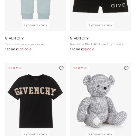
Добавить сразу
Добавить сразу
GIVENCHY
GIVENCHY
Светло-зеленые джоггеры
Teen Girls Black 4G Towelling Shorts
175,00 £
123,00 £
245,00 £
98,00 £
30% OFF
30% OFF
Добавить сразу
Добавить сразу