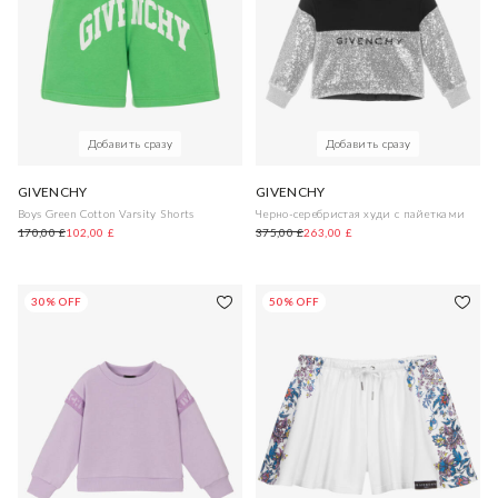
Добавить сразу
Добавить сразу
GIVENCHY
GIVENCHY
Boys Green Cotton Varsity Shorts
Черно-серебристая худи с пайетками
170,00 £
102,00 £
375,00 £
263,00 £
30% OFF
50% OFF