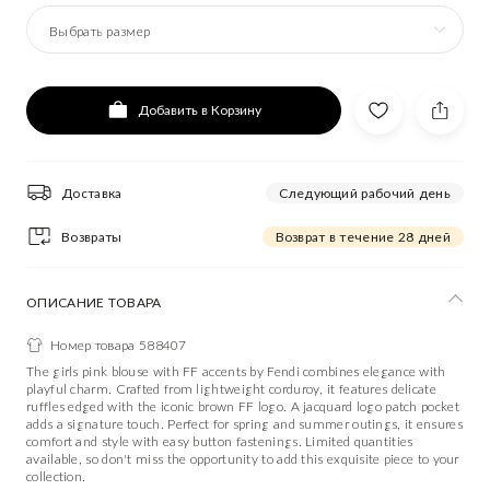
Выбрать размер
Добавить в Корзину
Доставка
Следующий рабочий день
Возвраты
Возврат в течение 28 дней
ОПИСАНИЕ ТОВАРА
Номер товара 588407
The girls pink blouse with FF accents by Fendi combines elegance with
playful charm. Crafted from lightweight corduroy, it features delicate
ruffles edged with the iconic brown FF logo. A jacquard logo patch pocket
adds a signature touch. Perfect for spring and summer outings, it ensures
comfort and style with easy button fastenings. Limited quantities
available, so don't miss the opportunity to add this exquisite piece to your
collection.