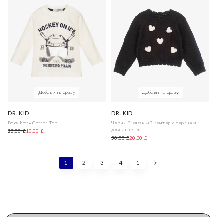
Добавить сразу
Добавить сразу
DR. KID
DR. KID
Boys Ivory Cotton Top
Черный вязаный свитер с сердцами
для девочек
25,00 £
10,00 £
50,00 £
20,00 £
1
2
3
4
5