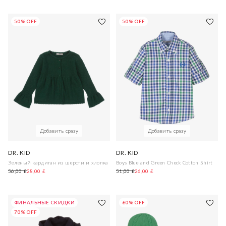
50% OFF
50% OFF
Добавить сразу
Добавить сразу
DR. KID
DR. KID
Зеленый кардиган из шерсти и хлопка
Boys Blue and Green Check Cotton Shirt
56,00 £
28,00 £
51,00 £
26,00 £
ФИНАЛЬНЫЕ СКИДКИ
60% OFF
70% OFF