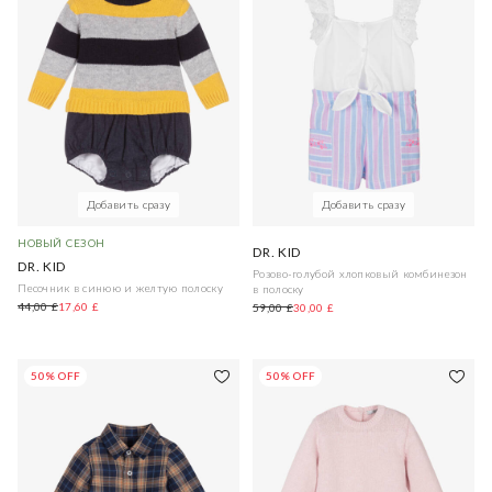
Добавить сразу
Добавить сразу
НОВЫЙ СЕЗОН
DR. KID
DR. KID
Розово-голубой хлопковый комбинезон
Песочник в синюю и желтую полоску
в полоску
44,00 £
17,60 £
59,00 £
30,00 £
50% OFF
50% OFF