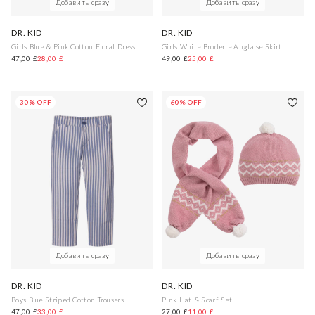
Добавить сразу
Добавить сразу
DR. KID
DR. KID
Girls Blue & Pink Cotton Floral Dress
Girls White Broderie Anglaise Skirt
47,00 £
28,00 £
49,00 £
25,00 £
30% OFF
60% OFF
Добавить сразу
Добавить сразу
DR. KID
DR. KID
Boys Blue Striped Cotton Trousers
Pink Hat & Scarf Set
47,00 £
33,00 £
27,00 £
11,00 £