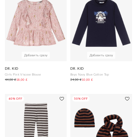
Добавить сразу
Добавить сразу
DR. KID
DR. KID
Girls Pink Viscose Blouse
Boys Navy Blue Cotton Top
44,00 £
18,00 £
24,00 £
10,00 £
60% OFF
50% OFF