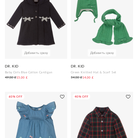
Добавить сразу
Добавить сразу
DR. KID
DR. KID
Baby Girls Blue Cotton Cardigan
Green Knitted Hat & Scarf Set
49,00 £
15,00 £
34,00 £
14,00 £
60% OFF
40% OFF