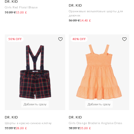
DR. KID
DR. KID
Girls Red Floral Blouse
Оранжевые вельветовые шорты для
51,00 £
15,00 £
девочек
36,00 £
14,40 £
50% OFF
40% OFF
Добавить сразу
Добавить сразу
DR. KID
DR. KID
Шорты в красно-синюю клетку
Girls Orange Broderie Anglaise Dress
55,00 £
28,00 £
58,00 £
35,00 £