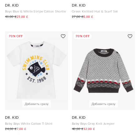
DR. KID
DR. KID
Boys Blue & White Stripe Cotton Shortie
Green Knitted Hat & Scarf Set
41,00 £
25,00 £
27,00 £
8,00 £
70% OFF
70% OFF
Добавить сразу
Добавить сразу
DR. KID
DR. KID
Baby Boys White Cotton T-Shirt
Baby Boys Grey Knit Jumper
24,00 £
7,00 £
40,00 £
12,00 £