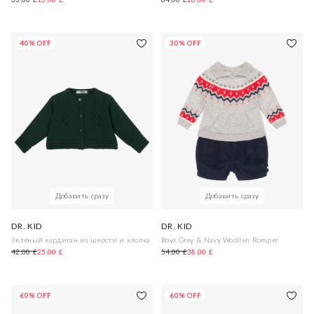
40% OFF
30% OFF
Добавить сразу
Добавить сразу
DR. KID
DR. KID
Зеленый кардиган из шерсти и хлопка
Boys Grey & Navy Woollen Romper
42,00 £
25,00 £
54,00 £
38,00 £
60% OFF
60% OFF