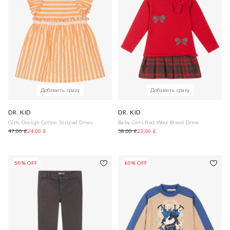
Добавить сразу
Добавить сразу
DR. KID
DR. KID
Girls Orange Cotton Striped Dress
Baby Girls Red Wool Blend Dress
47,00 £
24,00 £
58,00 £
23,00 £
50% OFF
60% OFF