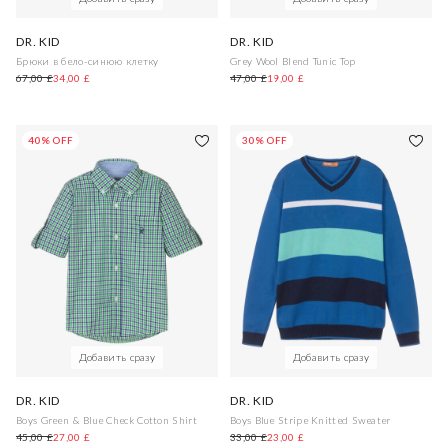
DR. KID
DR. KID
Брюки в бело-синюю клетку
Grey Wool Blend Tunic Top
67,00 £
34,00 £
47,00 £
19,00 £
40% OFF
30% OFF
Добавить сразу
Добавить сразу
DR. KID
DR. KID
Boys Green & Blue Check Cotton Shirt
Boys Blue Stripe Knitted Sweater
45,00 £
27,00 £
33,00 £
23,00 £