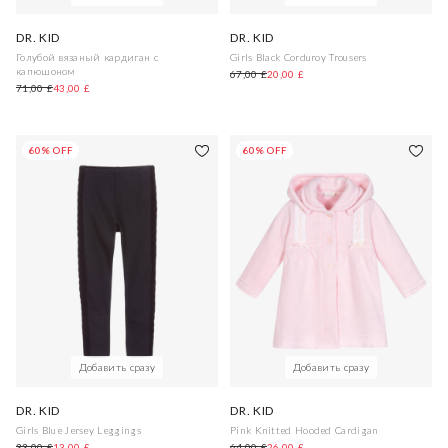
DR. KID
DR. KID
Голубой вязаный кардиган с
Girls Black Corduroy Trousers
капюшоном
67,00 £
20,00 £
71,00 £
43,00 £
60% OFF
60% OFF
Добавить сразу
Добавить сразу
DR. KID
DR. KID
Girls Blue Jersey Leggings
Pink Knitted Hooded Cardigan
33,00 £
13,00 £
64,00 £
26,00 £