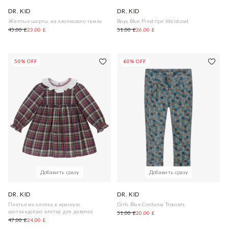
DR. KID
DR. KID
Желтые шорты из хлопкового твила
Boys Blue Pinstripe Waistcoat
45,00 £
23,00 £
51,00 £
26,00 £
50% OFF
60% OFF
Добавить сразу
Добавить сразу
DR. KID
DR. KID
Платье из хлопка в красную
Girls Blue Corduroy Trousers
шотландскую клетку для девочек
51,00 £
20,00 £
47,00 £
24,00 £