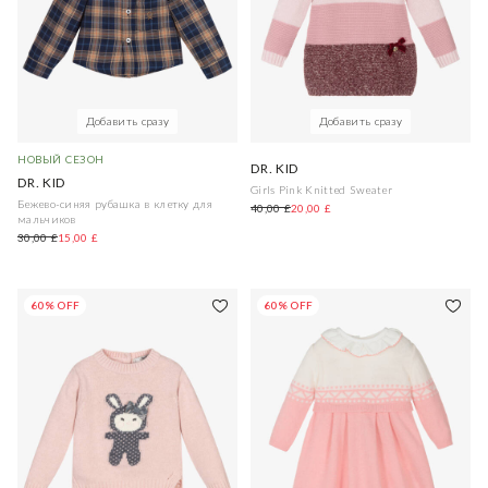
Добавить сразу
Добавить сразу
НОВЫЙ СЕЗОН
DR. KID
DR. KID
Girls Pink Knitted Sweater
Бежево-синяя рубашка в клетку для
40,00 £
20,00 £
мальчиков
30,00 £
15,00 £
60% OFF
60% OFF