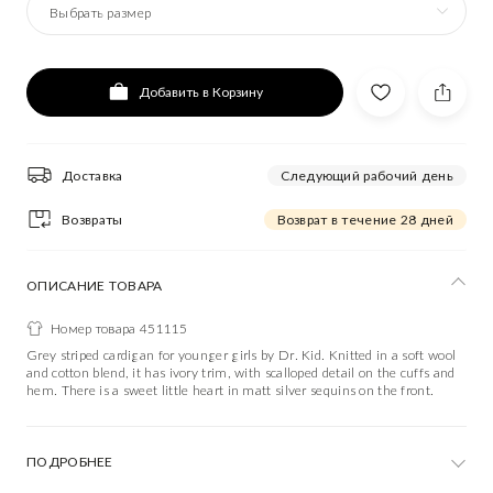
Выбрать размер
Добавить в Корзину
Доставка
Следующий рабочий день
Возвраты
Возврат в течение 28 дней
ОПИСАНИЕ ТОВАРА
Номер товара 451115
Grey striped cardigan for younger girls by Dr. Kid. Knitted in a soft wool
and cotton blend, it has ivory trim, with scalloped detail on the cuffs and
hem. There is a sweet little heart in matt silver sequins on the front.
ПОДРОБНЕЕ