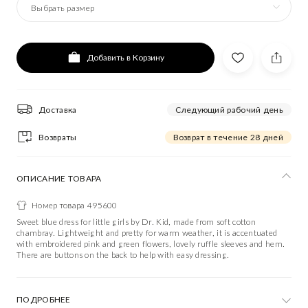
Выбрать размер
Добавить в Корзину
Доставка
Следующий рабочий день
Возвраты
Возврат в течение 28 дней
ОПИСАНИЕ ТОВАРА
Номер товара 495600
Sweet blue dress for little girls by Dr. Kid, made from soft cotton
chambray. Lightweight and pretty for warm weather, it is accentuated
with embroidered pink and green flowers, lovely ruffle sleeves and hem.
There are buttons on the back to help with easy dressing.
ПОДРОБНЕЕ