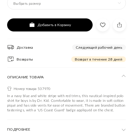
Выбрать размер
Добавить в Корзину
Доставка
Следующий рабочий день
Возвраты
Возврат в течение 28 дней
ОПИСАНИЕ ТОВАРА
Номер товара 537970
In a navy blue and white stripe with red trims, this nautical-inspired polo
shirt for boys is by Dr. Kid. Comfortable to wear, it is made in soft cotton
piqué and has side vents for ease of movement. There are branded button
fastenings, with a 'US Coast Guard' badge appliquéd on the chest.
ПОДРОБНЕЕ