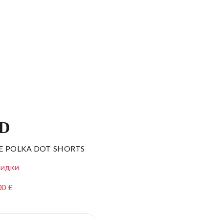
ID
E POLKA DOT SHORTS
КИДКИ
00 £