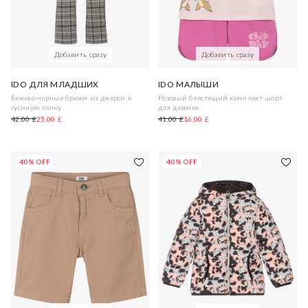
Добавить сразу
Добавить сразу
IDO ДЛЯ МЛАДШИХ
IDO МАЛЫШИ
Бежево-черные брюки из джерси в
Розовый блестящий комплект шорт
гусиную лапку
для девочек
42,00 £
25,00 £
41,00 £
16,00 £
40% OFF
40% OFF