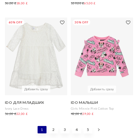
36,00 £
18,00 £
109,00 £
65,00 £
60% OFF
30% OFF
Добавить сразу
Добавить сразу
IDO ДЛЯ МЛАДШИХ
IDO МАЛЫШИ
Ivory Lace Dress
Girls Minnie Pink Cotton Top
56,00 £
22,00 £
42,00 £
29,00 £
1
2
3
4
5