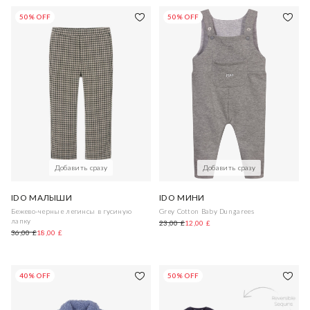
50% OFF
50% OFF
Добавить сразу
Добавить сразу
IDO МАЛЫШИ
IDO МИНИ
Бежево-черные легинсы в гусиную
Grey Cotton Baby Dungarees
лапку
23,00 £
12,00 £
36,00 £
18,00 £
40% OFF
50% OFF