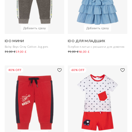
Добавить сразу
Добавить сразу
IDO МИНИ
IDO ДЛЯ МЛАДШИХ
Baby Boys Grey Cotton Joggers
Голубое платье с рюшами для девочек
31,00 £
19,00 £
91,00 £
46,00 £
40% OFF
60% OFF