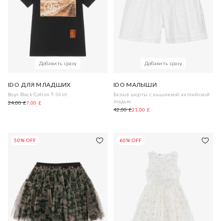
Добавить сразу
Добавить сразу
IDO ДЛЯ МЛАДШИХ
IDO МАЛЫШИ
Boys Black Cotton T-Shirt
Белые шорты с вышивкой английской
гладью
24,00 £
7,00 £
42,00 £
21,00 £
50% OFF
60% OFF