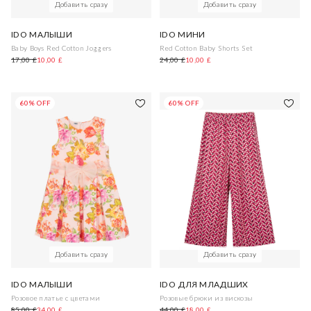
Добавить сразу
Добавить сразу
IDO МАЛЫШИ
IDO МИНИ
Baby Boys Red Cotton Joggers
Red Cotton Baby Shorts Set
17,00 £
10,00 £
24,00 £
10,00 £
60% OFF
60% OFF
Добавить сразу
Добавить сразу
IDO МАЛЫШИ
IDO ДЛЯ МЛАДШИХ
Розовое платье с цветами
Розовые брюки из вискозы
85,00 £
34,00 £
44,00 £
18,00 £