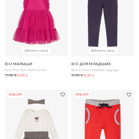
Добавить сразу
Добавить сразу
IDO МАЛЫШИ
IDO ДЛЯ МЛАДШИХ
Girls Pink Tulle Ruffle Dress
Blue & Silver Studded Leggings
75,00 £
53,00 £
31,00 £
12,00 £
50% OFF
70% OFF