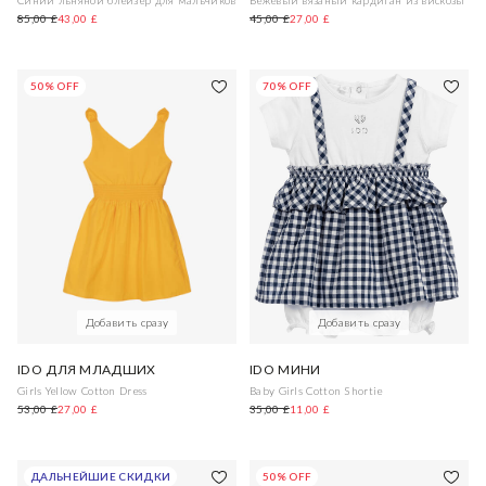
Синий льняной блейзер для мальчиков
Бежевый вязаный кардиган из вискозы
85,00 £
43,00 £
45,00 £
27,00 £
50% OFF
70% OFF
Добавить сразу
Добавить сразу
IDO ДЛЯ МЛАДШИХ
IDO МИНИ
Girls Yellow Cotton Dress
Baby Girls Cotton Shortie
53,00 £
27,00 £
35,00 £
11,00 £
ДАЛЬНЕЙШИЕ СКИДКИ
50% OFF