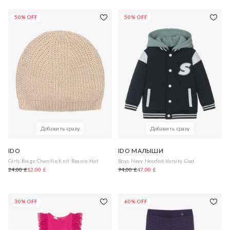
50% OFF
50% OFF
Добавить сразу
Добавить сразу
IDO
IDO МАЛЫШИ
Girls Beige Chenille Knit Beanie Hat
Boys Navy Hooded Varsity Coat
24,00 £
12,00 £
94,00 £
47,00 £
30% OFF
60% OFF