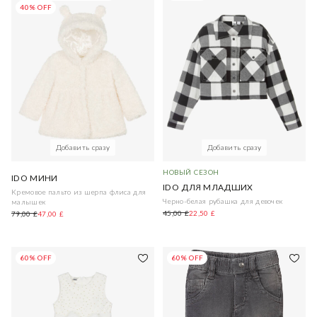
40% OFF
Добавить сразу
Добавить сразу
НОВЫЙ СЕЗОН
IDO МИНИ
IDO ДЛЯ МЛАДШИХ
Кремовое пальто из шерпа флиса для
Черно-белая рубашка для девочек
малышек
45,00 £
22,50 £
79,00 £
47,00 £
60% OFF
60% OFF