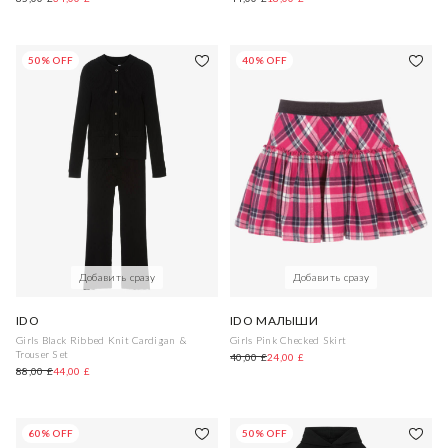
50% OFF
40% OFF
Добавить сразу
Добавить сразу
IDO
IDO МАЛЫШИ
Girls Black Ribbed Knit Cardigan &
Girls Pink Checked Skirt
Trouser Set
40,00 £
24,00 £
88,00 £
44,00 £
60% OFF
50% OFF