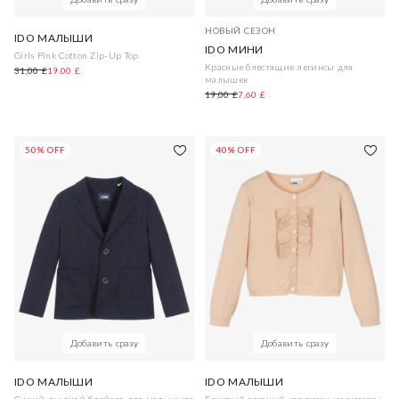
НОВЫЙ СЕЗОН
IDO МАЛЫШИ
IDO МИНИ
Girls Pink Cotton Zip-Up Top
Красные блестящие легинсы для
31,00 £
19,00 £
малышек
19,00 £
7,60 £
50% OFF
40% OFF
Добавить сразу
Добавить сразу
IDO МАЛЫШИ
IDO МАЛЫШИ