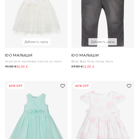
Добавить сразу
Добавить сразу
IDO МАЛЫШИ
IDO МАЛЫШИ
Золотисто-кремовое платье из тюля
Baby Boys Grey Jersey Jeans
91,00 £
36,00 £
29,00 £
12,00 £
60% OFF
60% OFF