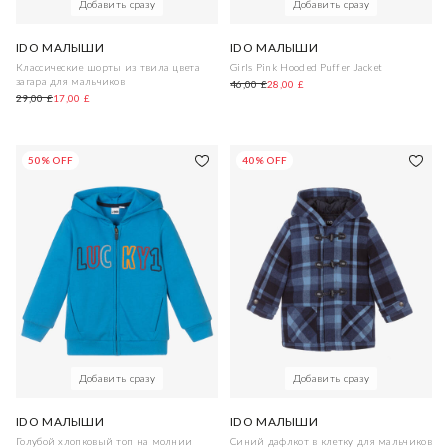
Добавить сразу
Добавить сразу
IDO МАЛЫШИ
IDO МАЛЫШИ
Классические шорты из твила цвета
Girls Pink Hooded Puffer Jacket
загара для мальчиков
46,00 £
28,00 £
29,00 £
17,00 £
50% OFF
40% OFF
Добавить сразу
Добавить сразу
IDO МАЛЫШИ
IDO МАЛЫШИ
Голубой хлопковый топ на молнии
Синий дафлкот в клетку для мальчиков