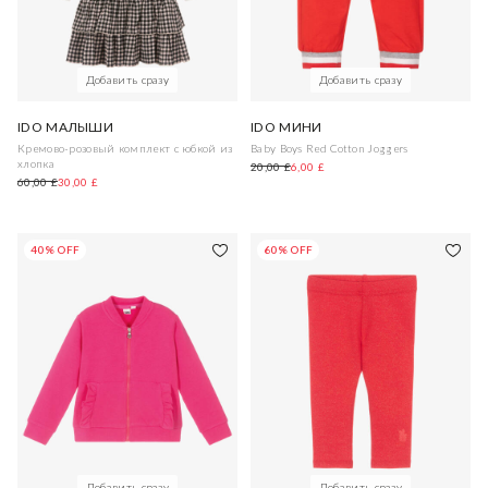
Добавить сразу
Добавить сразу
IDO МАЛЫШИ
IDO МИНИ
Кремово-розовый комплект с юбкой из
Baby Boys Red Cotton Joggers
хлопка
20,00 £
6,00 £
60,00 £
30,00 £
40% OFF
60% OFF
Добавить сразу
Добавить сразу