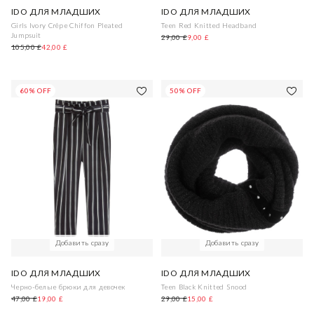
IDO ДЛЯ МЛАДШИХ
IDO ДЛЯ МЛАДШИХ
Girls Ivory Crêpe Chiffon Pleated
Teen Red Knitted Headband
Jumpsuit
29,00 £
9,00 £
105,00 £
42,00 £
60% OFF
50% OFF
Добавить сразу
Добавить сразу
IDO ДЛЯ МЛАДШИХ
IDO ДЛЯ МЛАДШИХ
Черно-белые брюки для девочек
Teen Black Knitted Snood
47,00 £
19,00 £
29,00 £
15,00 £