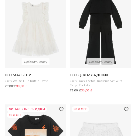
Добавить сразу
Добавить сразу
IDO МАЛЫШИ
IDO ДЛЯ МЛАДШИХ
Girls White Tulle Ruffle Dress
Girls Black Cotton Tracksuit Set with
Cargo Pockets
75,00 £
30,00 £
71,00 £
36,00 £
ФИНАЛЬНЫЕ СКИДКИ
50% OFF
70% OFF