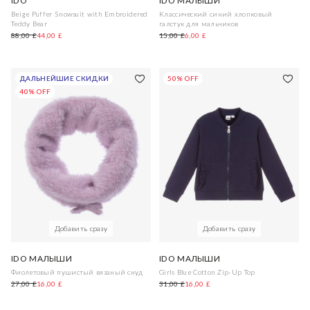
IDO
IDO МАЛЫШИ
Beige Puffer Snowsuit with Embroidered
Классический синий хлопковый
Teddy Bear
галстук для мальчиков
88,00 £
44,00 £
15,00 £
6,00 £
ДАЛЬНЕЙШИЕ СКИДКИ
50% OFF
40% OFF
Добавить сразу
Добавить сразу
IDO МАЛЫШИ
IDO МАЛЫШИ
Фиолетовый пушистый вязаный снуд
Girls Blue Cotton Zip-Up Top
27,00 £
16,00 £
31,00 £
16,00 £