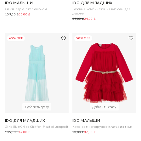
IDO МАЛЫШИ
IDO ДЛЯ МЛАДШИХ
Синяя парка с капюшоном
Розовый комбинезон из вискозы для
девочек
109,00 £
65,00 £
59,00 £
24,00 £
60% OFF
50% OFF
Добавить сразу
Добавить сразу
IDO ДЛЯ МЛАДШИХ
IDO МАЛЫШИ
Girls Blue Crêpe Chiffon Pleated Jumpsuit
Красное многоярусное платье из тюля
105,00 £
42,00 £
73,00 £
37,00 £