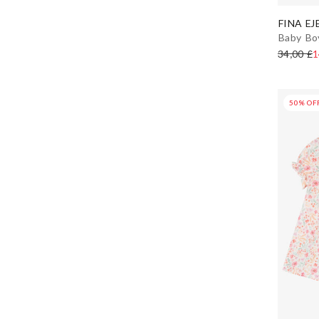
FINA EJ
Baby Boy
34,00 £
1
50% OF