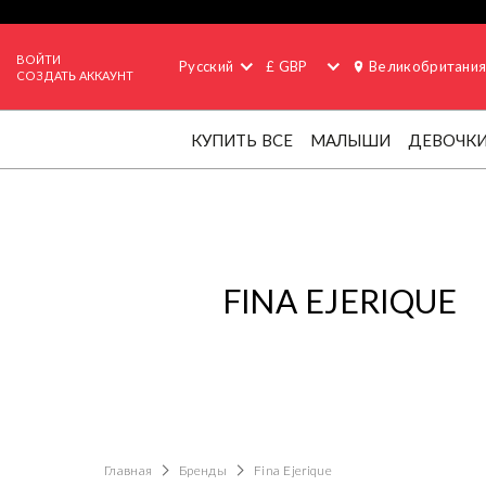
ВОЙТИ
Русский
£ GBP
Великобритани
СОЗДАТЬ АККАУНТ
КУПИТЬ ВСЕ
МАЛЫШИ
ДЕВОЧК
FINA EJERIQUE
Главная
Бренды
Fina Ejerique