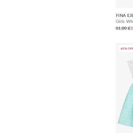
FINA EJ
Girls Wh
81,00 £
3
60% OF