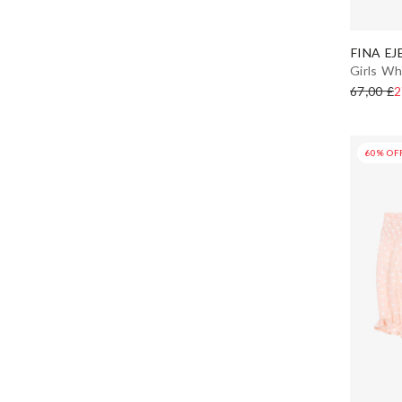
FINA EJ
Girls Wh
67,00 £
2
60% OF