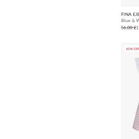
FINA EJ
Blue & W
56,00 £
1
60% OF