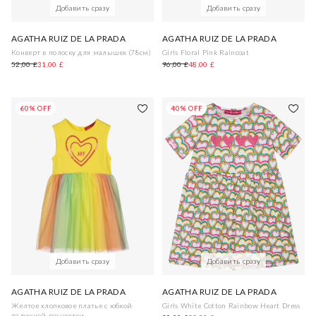
Добавить сразу
Добавить сразу
AGATHA RUIZ DE LA PRADA
AGATHA RUIZ DE LA PRADA
Конверт в полоску для малышек (78см)
Girls Floral Pink Raincoat
52,00 £
31,00 £
96,00 £
48,00 £
60% OFF
40% OFF
Добавить сразу
Добавить сразу
AGATHA RUIZ DE LA PRADA
AGATHA RUIZ DE LA PRADA
Желтое хлопковое платье с юбкой
Girls White Cotton Rainbow Heart Dress
радужной расцветки