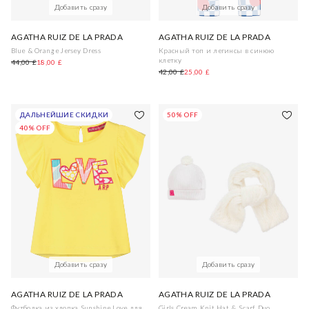
Добавить сразу
Добавить сразу
AGATHA RUIZ DE LA PRADA
AGATHA RUIZ DE LA PRADA
Blue & Orange Jersey Dress
Красный топ и легинсы в синюю
клетку
44,00 £
18,00 £
42,00 £
25,00 £
ДАЛЬНЕЙШИЕ СКИДКИ
50% OFF
40% OFF
Добавить сразу
Добавить сразу
AGATHA RUIZ DE LA PRADA
AGATHA RUIZ DE LA PRADA
Футболка из хлопка Sunshine Love для
Girls Cream Knit Hat & Scarf Duo