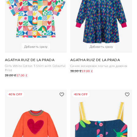
Добавить сразу
Добавить сразу
AGATHA RUIZ DE LA PRADA
AGATHA RUIZ DE LA PRADA
Girls White Cotton T-Shirt with Colourful
Синее велюровое платье для девочек
Print
38,00 £
19,00 £
28,00 £
17,00 £
40% OFF
40% OFF