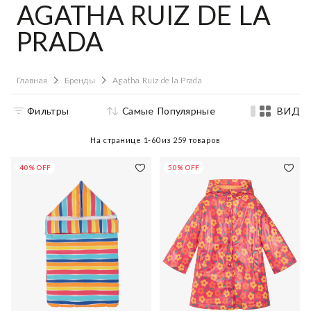
AGATHA RUIZ DE LA
PRADA
Главная
Бренды
Agatha Ruiz de la Prada
Фильтры
Самые Популярные
ВИД
На странице
1-60
из
259
товаров
40% OFF
50% OFF