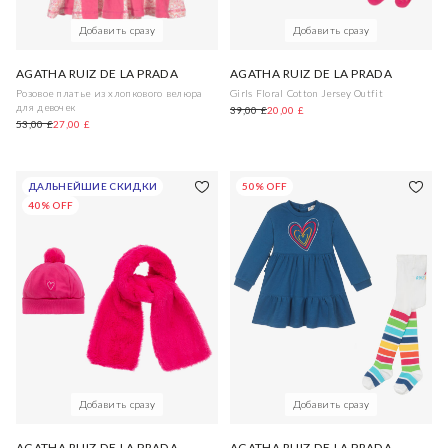
Добавить сразу
Добавить сразу
AGATHA RUIZ DE LA PRADA
AGATHA RUIZ DE LA PRADA
Розовое платье из хлопкового велюра
Girls Floral Cotton Jersey Outfit
для девочек
39,00 £
20,00 £
53,00 £
27,00 £
ДАЛЬНЕЙШИЕ СКИДКИ
50% OFF
40% OFF
Добавить сразу
Добавить сразу
AGATHA RUIZ DE LA PRADA
AGATHA RUIZ DE LA PRADA