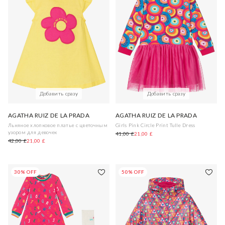
Добавить сразу
Добавить сразу
AGATHA RUIZ DE LA PRADA
AGATHA RUIZ DE LA PRADA
Льняное хлопковое платье с цветочным
Girls Pink Circle Print Tulle Dress
узором для девочек
41,00 £
21,00 £
42,00 £
21,00 £
30% OFF
50% OFF