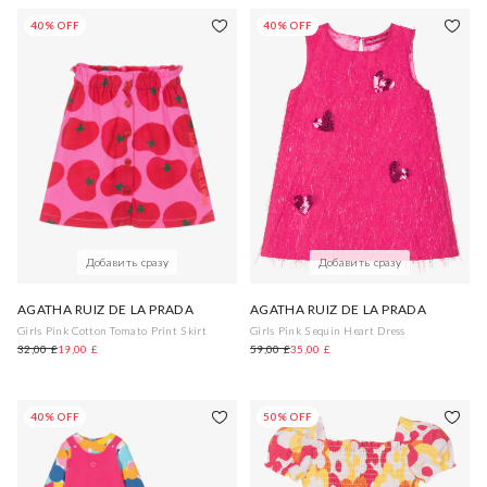
40% OFF
40% OFF
Добавить сразу
Добавить сразу
AGATHA RUIZ DE LA PRADA
AGATHA RUIZ DE LA PRADA
Girls Pink Cotton Tomato Print Skirt
Girls Pink Sequin Heart Dress
32,00 £
19,00 £
59,00 £
35,00 £
40% OFF
50% OFF