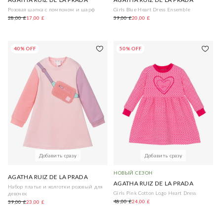
Розовая шапка с помпоном и шарф
Girls Blue Heart Dress Ensemble
28,00 £
17,00 £
39,00 £
20,00 £
40% OFF
50% OFF
Добавить сразу
Добавить сразу
НОВЫЙ СЕЗОН
AGATHA RUIZ DE LA PRADA
AGATHA RUIZ DE LA PRADA
Набор платье и колготки розовый для
Girls Pink Cotton Logo Heart Dress
девочек
48,00 £
24,00 £
39,00 £
23,00 £