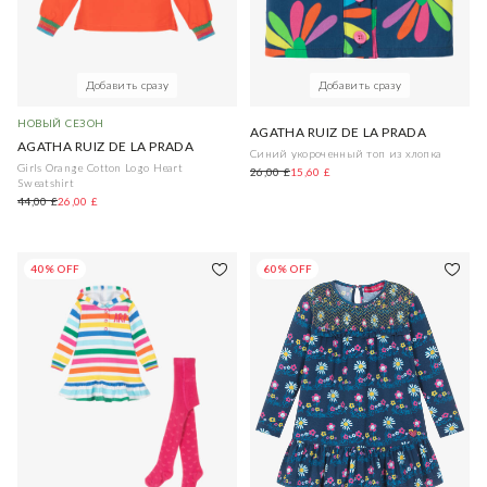
Добавить сразу
Добавить сразу
НОВЫЙ СЕЗОН
AGATHA RUIZ DE LA PRADA
AGATHA RUIZ DE LA PRADA
Синий укороченный топ из хлопка
Girls Orange Cotton Logo Heart
26,00 £
15,60 £
Sweatshirt
44,00 £
26,00 £
40% OFF
60% OFF