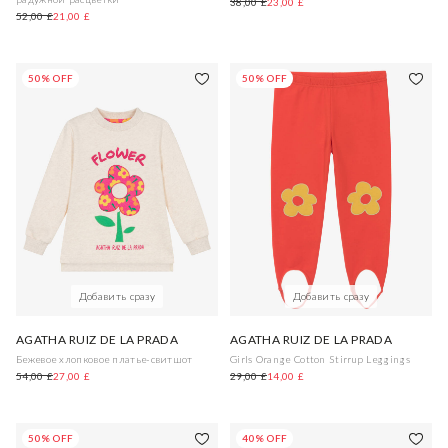
38,00 £
23,00 £
52,00 £
21,00 £
50% OFF
50% OFF
Добавить сразу
Добавить сразу
AGATHA RUIZ DE LA PRADA
AGATHA RUIZ DE LA PRADA
Бежевое хлопковое платье-свитшот
Girls Orange Cotton Stirrup Leggings
54,00 £
27,00 £
29,00 £
14,00 £
50% OFF
40% OFF