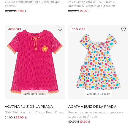
Синий хлопковый топ с цветами для
Желтый хлопковый свитшот с
девочек
цветочным узором для девочек
28,00 £
17,00 £
30,00 £
15,00 £
40% OFF
50% OFF
Добавить сразу
Добавить сразу
AGATHA RUIZ DE LA PRADA
AGATHA RUIZ DE LA PRADA
Girls Pink Mesh Knit Cotton Beach Dress
Белое платье из хлопкового джерси в
разноцветный горох
54,00 £
32,00 £
30,00 £
15,00 £