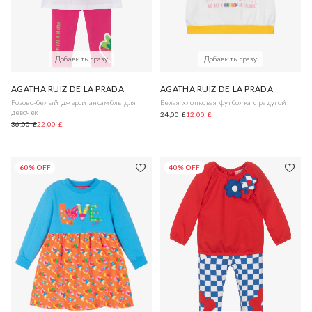
Добавить сразу
Добавить сразу
AGATHA RUIZ DE LA PRADA
AGATHA RUIZ DE LA PRADA
Розово-белый джерси ансамбль для
Белая хлопковая футболка с радугой
девочек
24,00 £
12,00 £
36,00 £
22,00 £
60% OFF
40% OFF