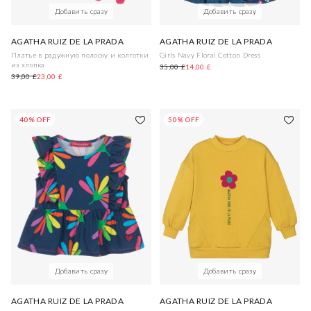
Добавить сразу
Добавить сразу
AGATHA RUIZ DE LA PRADA
AGATHA RUIZ DE LA PRADA
Платье в радужную полоску и колготки
Girls Navy Floral Cotton Dress
из хлопка
35,00 £
14,00 £
39,00 £
23,00 £
40% OFF
50% OFF
Добавить сразу
Добавить сразу
AGATHA RUIZ DE LA PRADA
AGATHA RUIZ DE LA PRADA