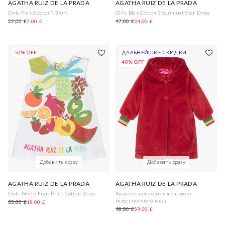
AGATHA RUIZ DE LA PRADA
AGATHA RUIZ DE LA PRADA
Girls Pink Cotton T-Shirt
Girls Blue Cotton Sequinned Star Dress
22,00 £
7,00 £
47,00 £
24,00 £
50% OFF
ДАЛЬНЕЙШИЕ СКИДКИ
40% OFF
Добавить сразу
Добавить сразу
AGATHA RUIZ DE LA PRADA
AGATHA RUIZ DE LA PRADA
Girls White Fruit Print Cotton Dress
Красное пальто из плюшевого
искусственного меха
35,00 £
18,00 £
98,00 £
59,00 £