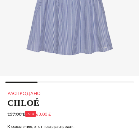
РАСПРОДАНО
CHLOÉ
БЕЛО-ГОЛУБОЕ ПЛАТЬЕ ИЗ ХЛОПКА
157,00 £
63,00 £
-60%
К сожалению, этот товар распродан.