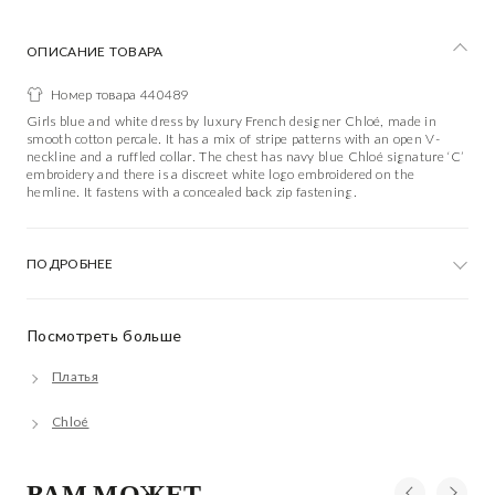
ОПИСАНИЕ ТОВАРА
Номер товара 440489
Girls blue and white dress by luxury French designer Chloé, made in
smooth cotton percale. It has a mix of stripe patterns with an open V-
neckline and a ruffled collar. The chest has navy blue Chloé signature ‘C’
embroidery and there is a discreet white logo embroidered on the
hemline. It fastens with a concealed back zip fastening.
ПОДРОБНЕЕ
Посмотреть больше
Платья
Chloé
ВАМ МОЖЕТ