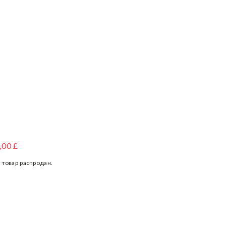
ЛОПКОВЫЕ БРЮКИ
,00 £
 товар распродан.