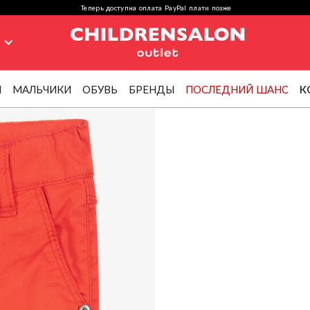
Теперь доступна оплата PayPal плати позже
я
И
МАЛЬЧИКИ
ОБУВЬ
БРЕНДЫ
ПОСЛЕДНИЙ ШАНС
К