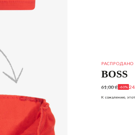
РАСПРОДАНО
BOSS
КРАСНЫЕ Х
61,00 £
24
-60%
К сожалению, этот