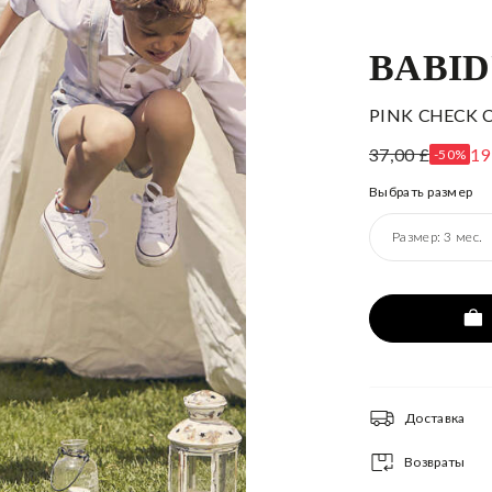
BABI
PINK CHECK 
37,00 £
19
-50%
Выбрать размер
Размер:
3 мес.
Доставка
Возвраты