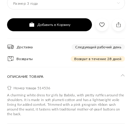
Размер:
3 года
Добавить в Корзину
Доставка
Следующий рабочий день
Возвраты
Возврат в течение 28 дней
ОПИСАНИЕ ТОВАРА
Номер товара 514536
A charming white dress for girls by Babidu, with pretty ruffles around the
shoulders. It is made in soft plumeti cotton and has a lightweight voile
lining for added comfort. Trimmed with a pink grosgrain ribbon sash
around the waist, it fastens with traditional mother-of-pearl buttons on
the back.