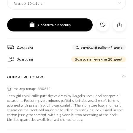
Размер:
10-11 лет
Добавить в Корзину
Доставка
Следующий рабочий день
Возвраты
Возврат в течение 28 дней
ОПИСАНИЕ ТОВАРА
Номер товара 550852
Teen girls pink tulle puff sleeve dress by Angel's Face, ideal for special
occasions. Featuring voluminous puffed short sleeves, the soft tulle is
adorned with pastel fabric flower confetti. The signature bow and heart
charm on the front add an iconic touch to this striking look. Lined in soft
cotton jersey for comfort, with a golden button fastening at the back.
Limited quantities available, last chance to buy.