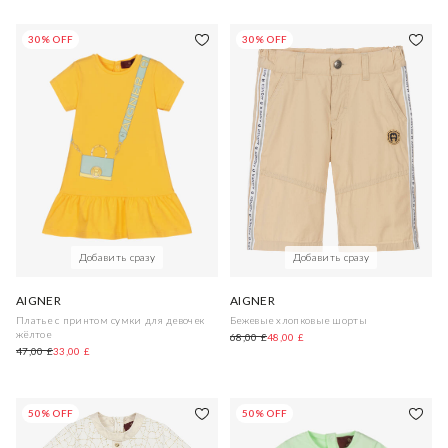
30% OFF
30% OFF
Добавить сразу
Добавить сразу
AIGNER
AIGNER
Платье с принтом сумки для девочек
Бежевые хлопковые шорты
жёлтое
68,00 £
48,00 £
47,00 £
33,00 £
50% OFF
50% OFF