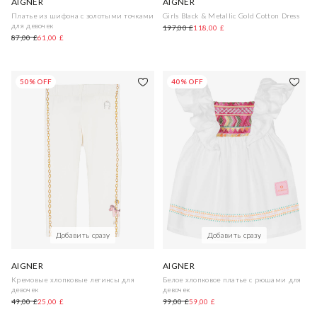
AIGNER
AIGNER
Платье из шифона с золотыми точками
Girls Black & Metallic Gold Cotton Dress
для девочек
197,00 £
118,00 £
87,00 £
61,00 £
50% OFF
40% OFF
Добавить сразу
Добавить сразу
AIGNER
AIGNER
Кремовые хлопковые легинсы для
Белое хлопковое платье с рюшами для
девочек
девочек
49,00 £
25,00 £
99,00 £
59,00 £