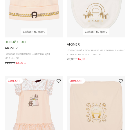
Добавить сразу
Добавить сразу
НОВЫЙ СЕЗОН
AIGNER
AIGNER
Кремовый слюнявчик из хлопка пима с
Розовая хлопковая шапочка для
золотистым логотипом
малышей
23,00 £
16,00 £
21,00 £
13,00 £
60% OFF
30% OFF