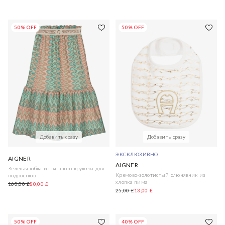
50% OFF
50% OFF
Добавить сразу
Добавить сразу
ЭКСКЛЮЗИВНО
AIGNER
AIGNER
Зеленая юбка из вязаного кружева для
Кремово-золотистый слюнявчик из
подростков
хлопка пима
160,00 £
80,00 £
25,00 £
13,00 £
50% OFF
40% OFF