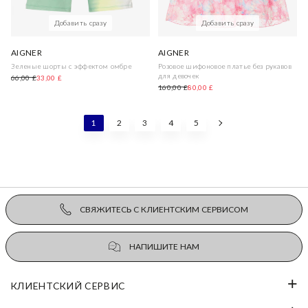
Добавить сразу
Добавить сразу
AIGNER
AIGNER
Зеленые шорты с эффектом омбре
Розовое шифоновое платье без рукавов
для девочек
66,00 £
33,00 £
160,00 £
80,00 £
1
2
3
4
5
СВЯЖИТЕСЬ С КЛИЕНТСКИМ СЕРВИСОМ
НАПИШИТЕ НАМ
КЛИЕНТСКИЙ СЕРВИС