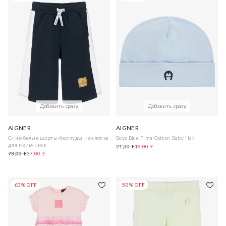
Добавить сразу
Добавить сразу
AIGNER
AIGNER
Сине-белые шорты-бермуды из хлопка
Boys Blue Pima Cotton Baby Hat
для мальчиков
21,00 £
13,00 £
73,00 £
37,00 £
60% OFF
50% OFF