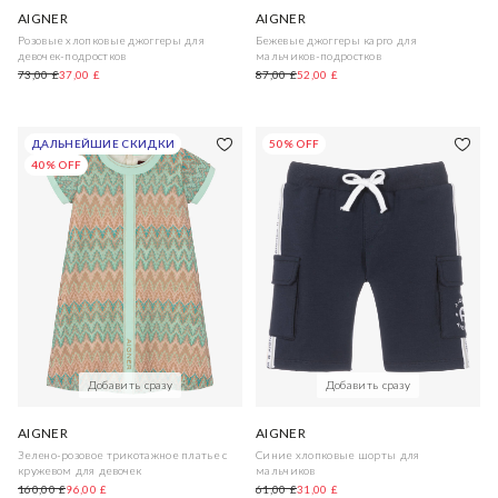
AIGNER
AIGNER
Розовые хлопковые джоггеры для
Бежевые джоггеры карго для
девочек-подростков
мальчиков-подростков
73,00 £
37,00 £
87,00 £
52,00 £
ДАЛЬНЕЙШИЕ СКИДКИ
50% OFF
40% OFF
Добавить сразу
Добавить сразу
AIGNER
AIGNER
Зелено-розовое трикотажное платье с
Синие хлопковые шорты для
кружевом для девочек
мальчиков
160,00 £
96,00 £
61,00 £
31,00 £