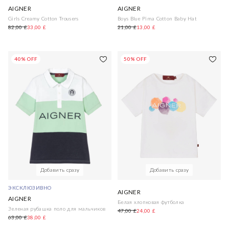
AIGNER
AIGNER
Girls Creamy Cotton Trousers
Boys Blue Pima Cotton Baby Hat
82,00 £
33,00 £
21,00 £
13,00 £
40% OFF
50% OFF
Добавить сразу
Добавить сразу
ЭКСКЛЮЗИВНО
AIGNER
AIGNER
Белая хлопковая футболка
Зеленая рубашка поло для мальчиков
47,00 £
24,00 £
63,00 £
38,00 £