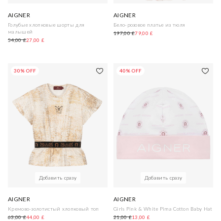
AIGNER
AIGNER
Голубые хлопковые шорты для
Бело-розовое платье из тюля
малышей
197,00 £
79,00 £
54,00 £
27,00 £
30% OFF
40% OFF
Добавить сразу
Добавить сразу
AIGNER
AIGNER
Кремово-золотистый хлопковый топ
Girls Pink & White Pima Cotton Baby Hat
63,00 £
44,00 £
21,00 £
13,00 £