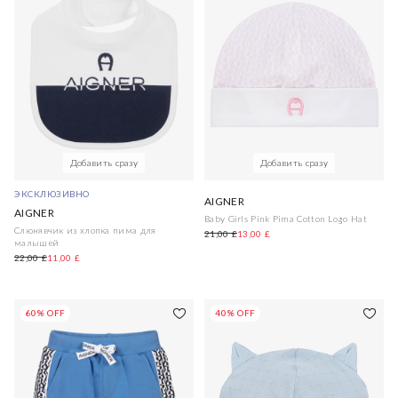
Добавить сразу
Добавить сразу
ЭКСКЛЮЗИВНО
AIGNER
AIGNER
Baby Girls Pink Pima Cotton Logo Hat
Слюнявчик из хлопка пима для
21,00 £
13,00 £
малышей
22,00 £
11,00 £
60% OFF
40% OFF