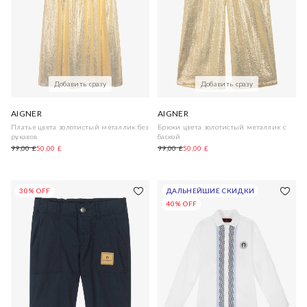
Добавить сразу
Добавить сразу
AIGNER
AIGNER
Платье цвета золотистый металлик без
Брюки цвета золотистый металлик с
рукавов
баской
99,00 £
50,00 £
99,00 £
50,00 £
30% OFF
ДАЛЬНЕЙШИЕ СКИДКИ
40% OFF