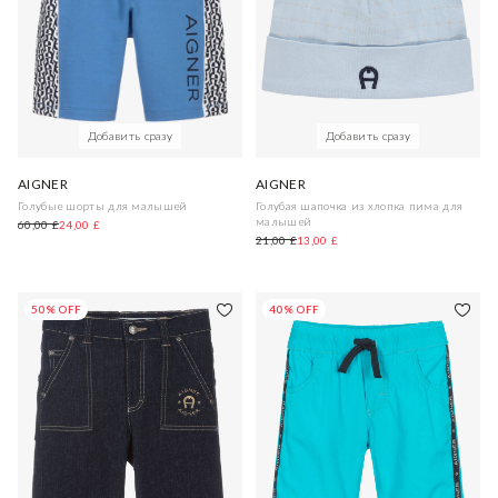
Добавить сразу
Добавить сразу
AIGNER
AIGNER
Голубые шорты для малышей
Голубая шапочка из хлопка пима для
малышей
60,00 £
24,00 £
21,00 £
13,00 £
50% OFF
40% OFF