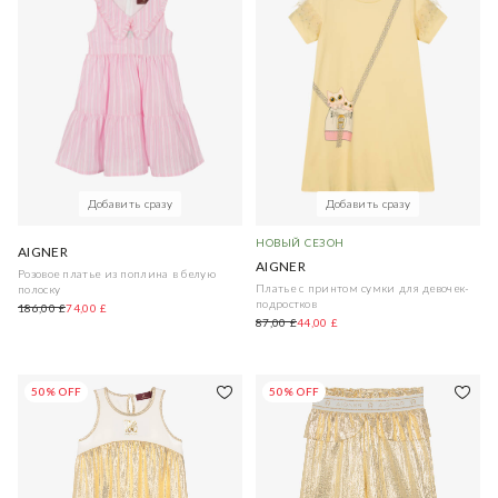
Добавить сразу
Добавить сразу
НОВЫЙ СЕЗОН
AIGNER
AIGNER
Розовое платье из поплина в белую
Платье с принтом сумки для девочек-
полоску
подростков
186,00 £
74,00 £
87,00 £
44,00 £
50% OFF
50% OFF