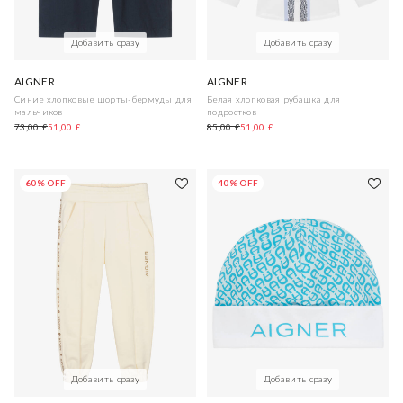
Добавить сразу
Добавить сразу
AIGNER
AIGNER
Синие хлопковые шорты-бермуды для
Белая хлопковая рубашка для
мальчиков
подростков
73,00 £
51,00 £
85,00 £
51,00 £
60% OFF
40% OFF
Добавить сразу
Добавить сразу