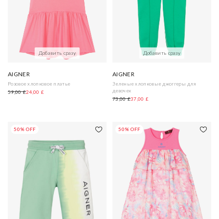
Добавить сразу
Добавить сразу
AIGNER
AIGNER
Розовое хлопковое платье
Зеленые хлопковые джоггеры для
девочек
59,00 £
24,00 £
73,00 £
37,00 £
50% OFF
50% OFF