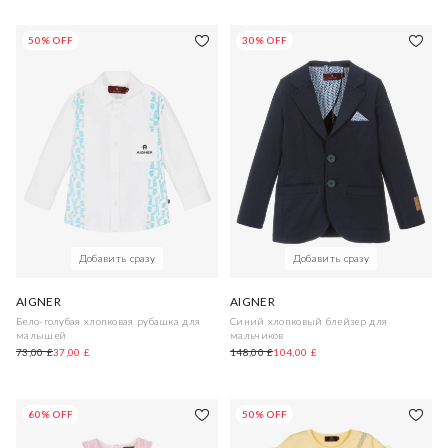
50% OFF
30% OFF
Добавить сразу
Добавить сразу
AIGNER
AIGNER
Бело-голубая хлопковая рубашка для
Синий хлопковый блейзер для
малышей
мальчиков
73,00 £
37,00 £
148,00 £
104,00 £
60% OFF
50% OFF