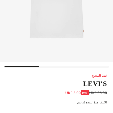
نفذ المنتج
LEVI'S
تيشيرت 501 تينز ولادي قطن جيرسي لون أبيض
UK£ 5.00
UK£ 26.00
-80%
للأسف, هذا المنتج قد نفذ.