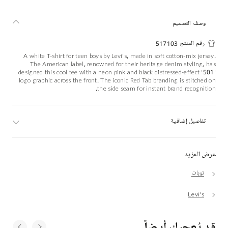
وصف التصميم
رقم المنتج 517103
A white T-shirt for teen boys by Levi's, made in soft cotton-mix jersey.
The American label, renowned for their heritage denim styling, has
designed this cool tee with a neon pink and black distressed-effect '501'
logo graphic across the front. The iconic Red Tab branding is stitched on
the side seam for instant brand recognition.
تفاصيل إضافية
عرض المزيد
توبات
Levi's
قد يُعجبك أيضاً